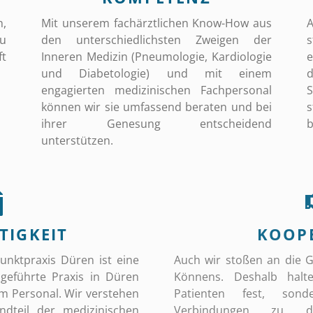
n,
Mit unserem fachärztlichen Know-How aus
A
zu
den unterschiedlichsten Zweigen der
s
ft
Inneren Medizin (Pneumologie, Kardiologie
e
und Diabetologie)
und mit einem
engagierten medizinischen Fachpersonal
S
können wir sie umfassend beraten und bei
s
ihrer Genesung entscheidend
b
unterstützen.
TIGKEIT
KOOP
unktpraxis Düren ist eine
Auch wir stoßen an die 
 geführte Praxis in Düren
Könnens. Deshalb halt
 Personal. Wir verstehen
Patienten fest, son
ndteil der medizinischen
Verbindungen zu d